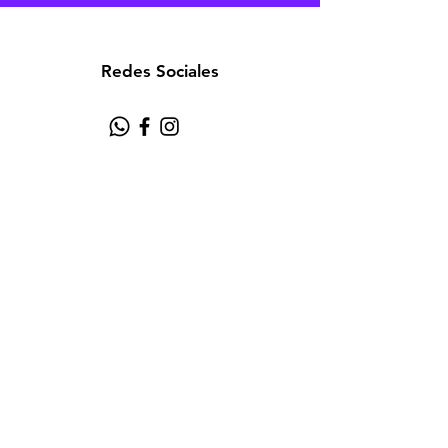
Redes Sociales
Atención al cliente
Contáctanos
Acerca de
Política
Aviso de Privacidad
Términos y Condiciones
FAQ