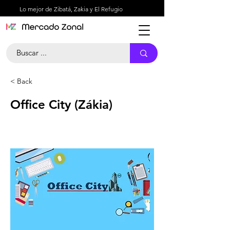
Lo mejor de Zibatá, Zakia y El Refugio
< Back
Office City (Zákia)