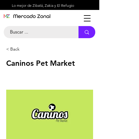
Lo mejor de Zibatá, Zakia y El Refugio
< Back
Caninos Pet Market