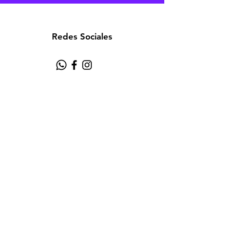
Redes Sociales
Atención al cliente
Contáctanos
Acerca de
Política
Aviso de Privacidad
Términos y Condiciones
FAQ