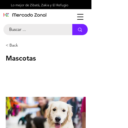
Lo mejor de Zibatá, Zakia y El Refugio
< Back
Mascotas