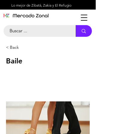
Lo mejor de Zibatá, Zakia y El Refugio
< Back
Baile