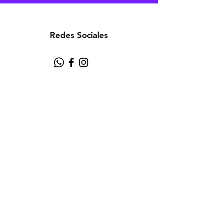
Redes Sociales
Atención al cliente
Contáctanos
Acerca de
Política
Aviso de Privacidad
Términos y Condiciones
FAQ