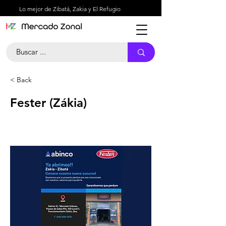
Lo mejor de Zibatá, Zakia y El Refugio
< Back
Fester (Zákia)