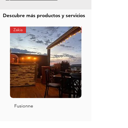
Descubre más productos y servicios
Zakia
Zibata
Fusionne
Kazu’s Kitchen